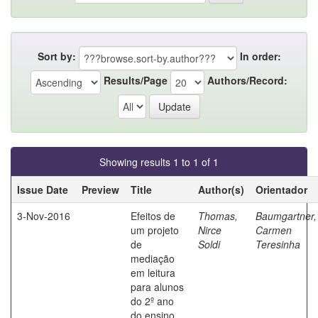
Sort by:
In order:
Results/Page
Authors/Record:
Showing results 1 to 1 of 1
Issue Date
Preview
Title
Author(s)
Orientador
3-Nov-2016
Efeitos de
Thomas,
Baumgartner,
um projeto
Nirce
Carmen
de
Soldi
Teresinha
mediação
em leitura
para alunos
do 2º ano
do ensino