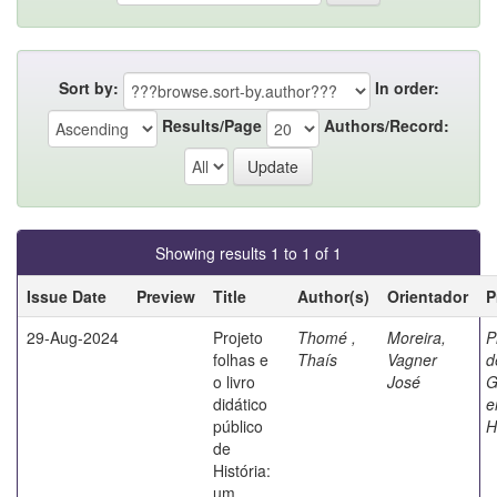
Sort by:
In order:
Results/Page
Authors/Record:
Showing results 1 to 1 of 1
Issue Date
Preview
Title
Author(s)
Orientador
P
29-Aug-2024
Projeto
Thomé ,
Moreira,
P
folhas e
Thaís
Vagner
d
o livro
José
G
didático
e
público
H
de
História:
um