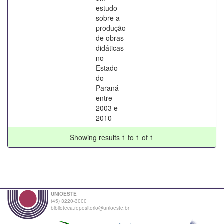
estudo
sobre a
produção
de obras
didáticas
no
Estado
do
Paraná
entre
2003 e
2010
Showing results 1 to 1 of 1
UNIOESTE
(45) 3220-3000
biblioteca.repositorio@unioeste.br