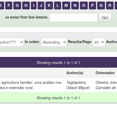
E
F
G
H
I
J
K
L
M
N
O
P
Q
R
or enter first few letters:
In order:
Results/Page
Autho
Showing results 1 to 1 of 1
Author(s)
Orientador
gricultura familiar: uma análise nos
Tagliapietra,
Oliveira, Ire
ica e extensão rural
Odacir Miguel
Carniatto de
Showing results 1 to 1 of 1