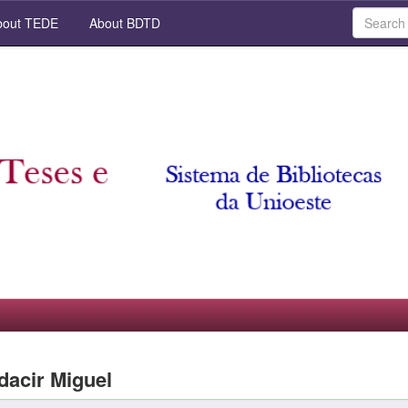
out TEDE
About BDTD
Odacir Miguel