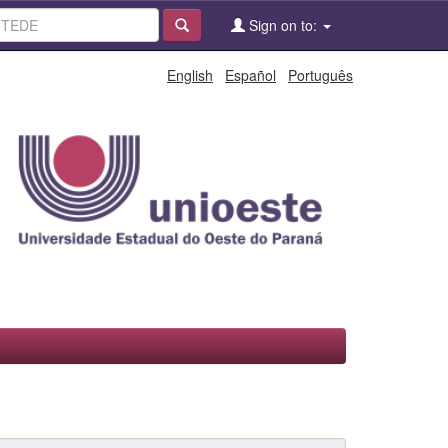
Sign on to:
English
Español
Português