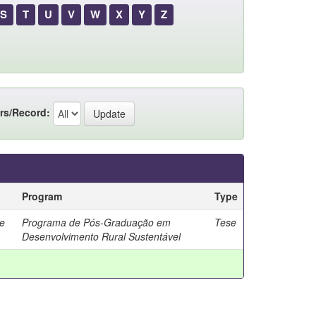
S
T
U
V
W
X
Y
Z
rs/Record:
Program
Type
ne
Programa de Pós-Graduação em
Tese
Desenvolvimento Rural Sustentável