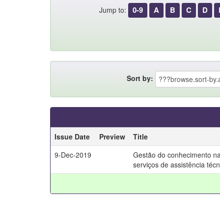
0-9
A
B
C
D
Jump to:
Sort by:
Issue Date
Preview
Title
9-Dec-2019
Gestão do conhecimento na a
serviços de assistência técn