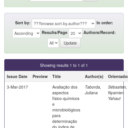
Sort by:
In order:
Results/Page
Authors/Record:
Showing results 1 to 1 of 1
Issue Date
Preview
Title
Author(s)
Orientado
3-Mar-2017
Avaliação dos
Taborda,
Sébastien,
aspectos
Juliana
Nyamien
físico-químicos
Yahaut
e
microbiológicos
para
determinação
do índice de