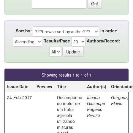
Sort by:
In order:
Results/Page
Authors/Record:
Showing results 1 to 1 of 1
Issue Date
Preview
Title
Author(s)
Orientador
24-Feb-2017
Desempenho
Iacono,
Gurgacz,
do motor de
Giuseppe
Flávio
um trator
Eugênio
agrícola
Peruzo
utilizando
misturas
diesel-