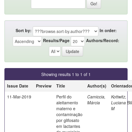
Sort by:
In order:
Results/Page
Authors/Record:
Showing results 1 to 1 of 1
Issue Date
Preview
Title
Author(s)
Orientado
11-Mar-2019
Perfil do
Camiccia,
Kottwitz,
aleitamento
Márcia
Luciana Bil
materno e
M
contaminação
por glifosato
em lactantes
do município