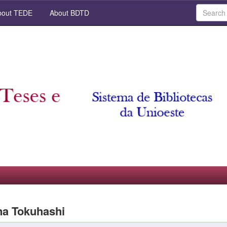
out TEDE
About BDTD
na Tokuhashi