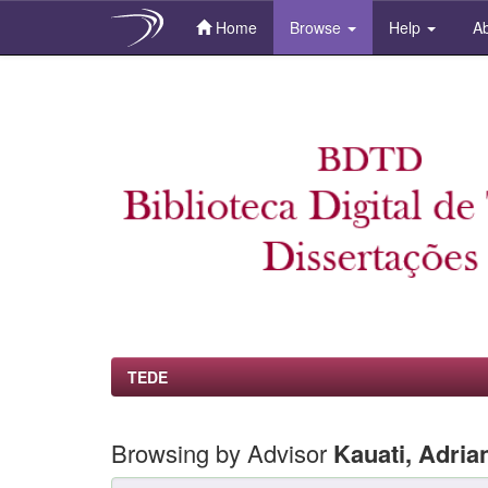
Home
Browse
Help
Ab
Skip
navigation
TEDE
Browsing by Advisor
Kauati, Adria