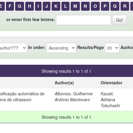
E
F
G
H
I
J
K
L
M
N
O
P
Q
R
or enter first few letters:
In order:
Results/Page
Autho
Showing results 1 to 1 of 1
Author(s)
Orientador
ssificação automática de
Albonico, Guilherme
Kauati,
ns de ultrassom
Antônio Mantovani
Adriana
Tokuhashi
Showing results 1 to 1 of 1