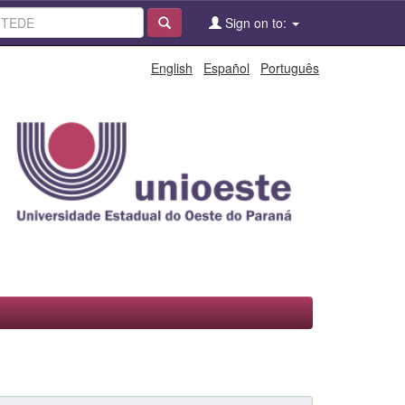
Sign on to:
English
Español
Português