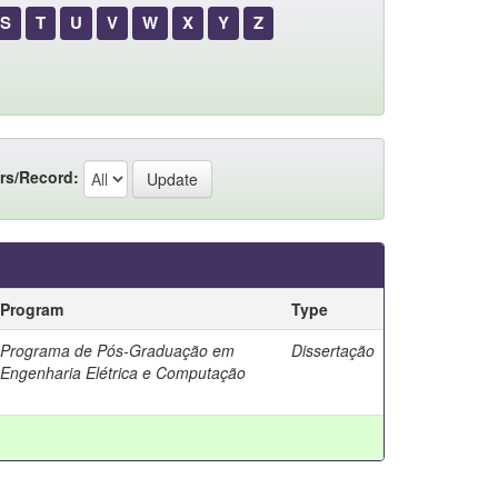
S
T
U
V
W
X
Y
Z
rs/Record:
Program
Type
Programa de Pós-Graduação em
Dissertação
Engenharia Elétrica e Computação