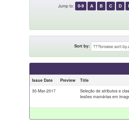
0-9
A
B
C
D
Jump to:
Sort by:
Issue Date
Preview
Title
30-Mar-2017
Seleção de atributos e cla
lesões mamárias em image