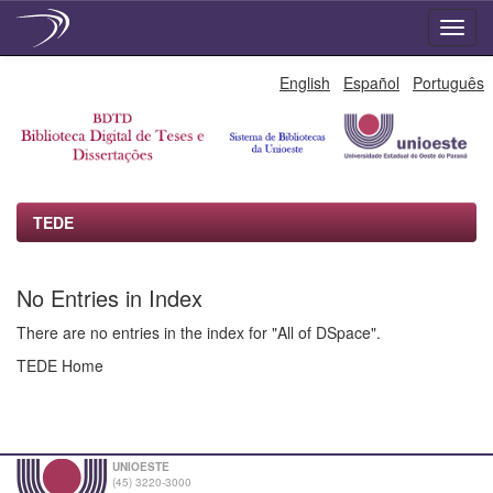
Skip
English
Español
Português
navigation
TEDE
No Entries in Index
There are no entries in the index for "All of DSpace".
TEDE Home
UNIOESTE
(45) 3220-3000