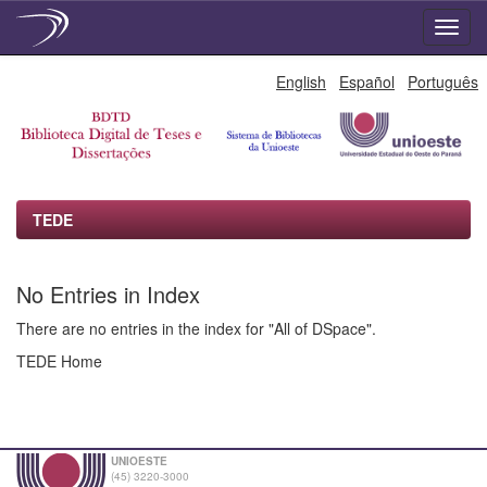
Skip
English
Español
Português
navigation
TEDE
No Entries in Index
There are no entries in the index for "All of DSpace".
TEDE Home
UNIOESTE
(45) 3220-3000