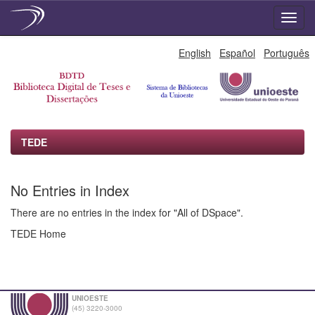
Skip
English
Español
Português
navigation
TEDE
No Entries in Index
There are no entries in the index for "All of DSpace".
TEDE Home
UNIOESTE
(45) 3220-3000