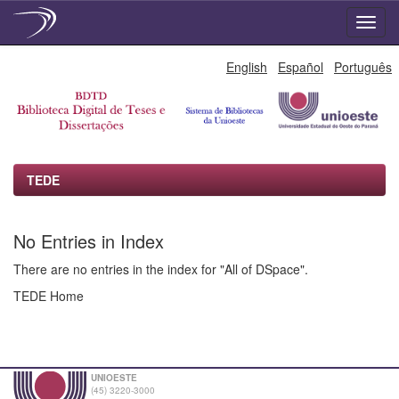
Skip
English
Español
Português
navigation
TEDE
No Entries in Index
There are no entries in the index for "All of DSpace".
TEDE Home
UNIOESTE
(45) 3220-3000