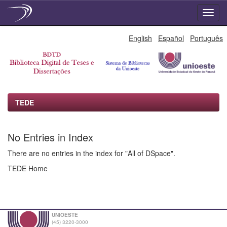
Skip
English
Español
Português
navigation
TEDE
No Entries in Index
There are no entries in the index for "All of DSpace".
TEDE Home
UNIOESTE
(45) 3220-3000