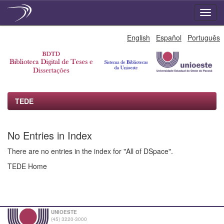
Skip
English
Español
Português
navigation
TEDE
No Entries in Index
There are no entries in the index for "All of DSpace".
TEDE Home
UNIOESTE
(45) 3220-3000