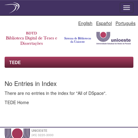
Skip
English
Español
Português
navigation
TEDE
No Entries in Index
There are no entries in the index for "All of DSpace".
TEDE Home
UNIOESTE
(45) 3220-3000