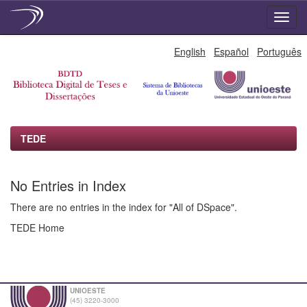
Skip
English
Español
Português
navigation
TEDE
No Entries in Index
There are no entries in the index for "All of DSpace".
TEDE Home
UNIOESTE
(45) 3220-3000