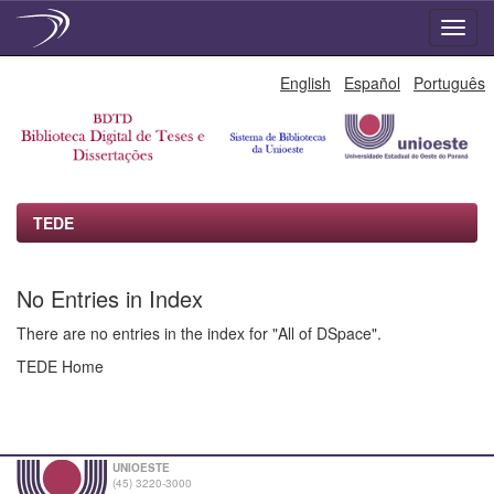
Skip
English
Español
Português
navigation
TEDE
No Entries in Index
There are no entries in the index for "All of DSpace".
TEDE Home
UNIOESTE
(45) 3220-3000