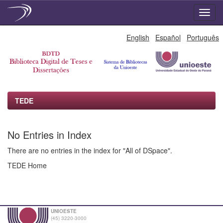
Skip
English
Español
Português
navigation
TEDE
No Entries in Index
There are no entries in the index for "All of DSpace".
TEDE Home
UNIOESTE
(45) 3220-3000