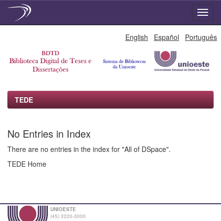
Skip
English
Español
Português
navigation
TEDE
No Entries in Index
There are no entries in the index for "All of DSpace".
TEDE Home
UNIOESTE
(45) 3220-3000