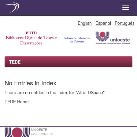
Skip
English
Español
Português
navigation
TEDE
No Entries in Index
There are no entries in the index for "All of DSpace".
TEDE Home
UNIOESTE
(45) 3220-3000