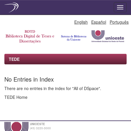
Skip
English
Español
Português
navigation
TEDE
No Entries in Index
There are no entries in the index for "All of DSpace".
TEDE Home
UNIOESTE
(45) 3220-3000