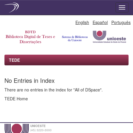
Skip
English
Español
Português
navigation
TEDE
No Entries in Index
There are no entries in the index for "All of DSpace".
TEDE Home
UNIOESTE
(45) 3220-3000