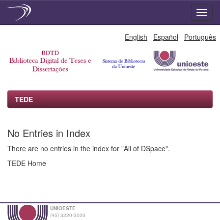
Skip
English
Español
Português
navigation
TEDE
No Entries in Index
There are no entries in the index for "All of DSpace".
TEDE Home
UNIOESTE
(45) 3220-3000