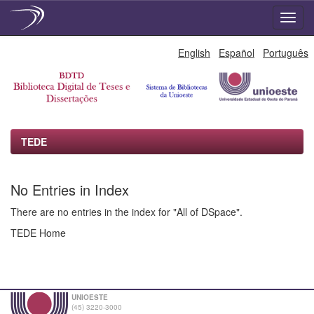
Skip
English
Español
Português
navigation
TEDE
No Entries in Index
There are no entries in the index for "All of DSpace".
TEDE Home
UNIOESTE
(45) 3220-3000