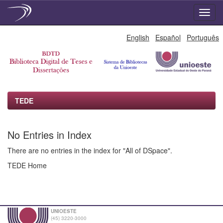
Skip
English
Español
Português
navigation
TEDE
No Entries in Index
There are no entries in the index for "All of DSpace".
TEDE Home
UNIOESTE
(45) 3220-3000