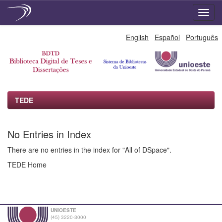
Skip
English
Español
Português
navigation
TEDE
No Entries in Index
There are no entries in the index for "All of DSpace".
TEDE Home
UNIOESTE
(45) 3220-3000