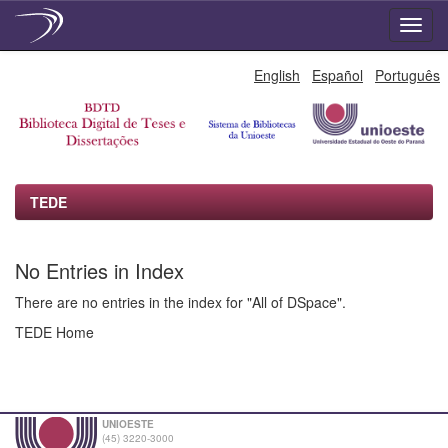
Skip
English
Español
Português
navigation
TEDE
No Entries in Index
There are no entries in the index for "All of DSpace".
TEDE Home
UNIOESTE
(45) 3220-3000