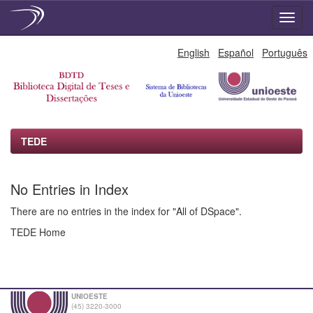
Skip
English
Español
Português
navigation
TEDE
No Entries in Index
There are no entries in the index for "All of DSpace".
TEDE Home
UNIOESTE
(45) 3220-3000