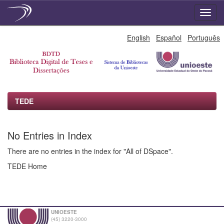
Skip
English
Español
Português
navigation
TEDE
No Entries in Index
There are no entries in the index for "All of DSpace".
TEDE Home
UNIOESTE
(45) 3220-3000