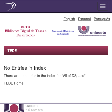
Skip
English
Español
Português
navigation
TEDE
No Entries in Index
There are no entries in the index for "All of DSpace".
TEDE Home
UNIOESTE
(45) 3220-3000