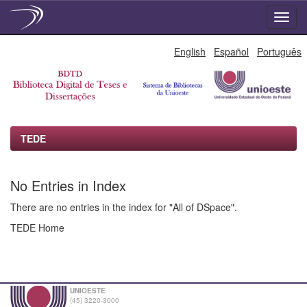
Skip
English
Español
Português
navigation
TEDE
No Entries in Index
There are no entries in the index for "All of DSpace".
TEDE Home
UNIOESTE
(45) 3220-3000