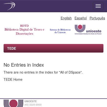
Skip
English
Español
Português
navigation
TEDE
No Entries in Index
There are no entries in the index for "All of DSpace".
TEDE Home
UNIOESTE
(45) 3220-3000