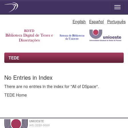
Skip
English
Español
Português
navigation
TEDE
No Entries in Index
There are no entries in the index for "All of DSpace".
TEDE Home
UNIOESTE
(45) 3220-3000