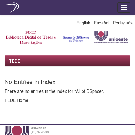
Skip
English
Español
Português
navigation
TEDE
No Entries in Index
There are no entries in the index for "All of DSpace".
TEDE Home
UNIOESTE
(45) 3220-3000