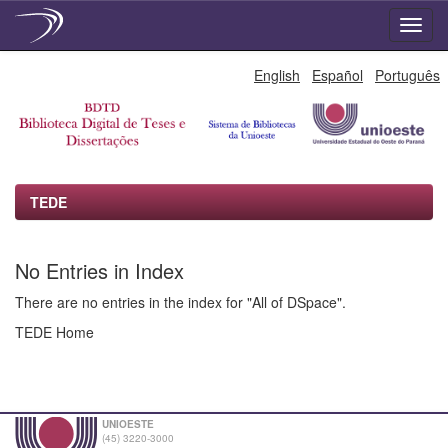
Skip
English
Español
Português
navigation
TEDE
No Entries in Index
There are no entries in the index for "All of DSpace".
TEDE Home
UNIOESTE
(45) 3220-3000