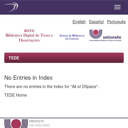
Skip
English
Español
Português
navigation
TEDE
No Entries in Index
There are no entries in the index for "All of DSpace".
TEDE Home
UNIOESTE
(45) 3220-3000