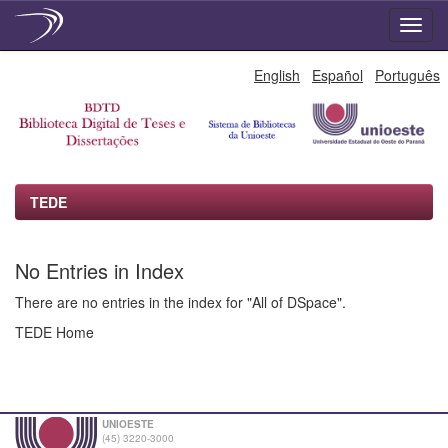
Skip
English
Español
Português
navigation
TEDE
No Entries in Index
There are no entries in the index for "All of DSpace".
TEDE Home
UNIOESTE
(45) 3220-3000