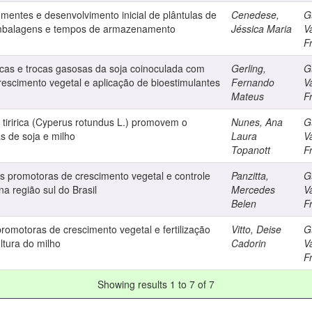
ementes e desenvolvimento inicial de plântulas de
Cenedese,
G
embalagens e tempos de armazenamento
Jéssica Maria
V
F
icas e trocas gasosas da soja coinoculada com
Gerling,
G
rescimento vegetal e aplicação de bioestimulantes
Fernando
V
Mateus
F
 tiririca (Cyperus rotundus L.) promovem o
Nunes, Ana
G
s de soja e milho
Laura
V
Topanott
F
s promotoras de crescimento vegetal e controle
Panzitta,
G
na região sul do Brasil
Mercedes
V
Belen
F
promotoras de crescimento vegetal e fertilização
Vitto, Deise
G
tura do milho
Cadorin
V
F
Showing results 1 to 7 of 7