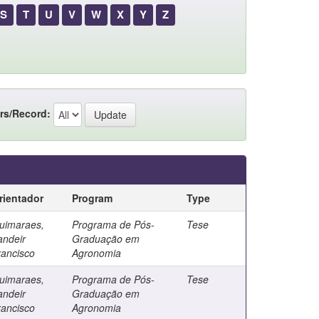
S
T
U
V
W
X
Y
Z
rs/Record:
rientador
Program
Type
uimaraes,
Programa de Pós-
Tese
andeir
Graduação em
rancisco
Agronomia
uimaraes,
Programa de Pós-
Tese
andeir
Graduação em
rancisco
Agronomia