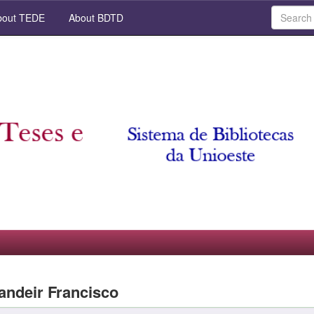
out TEDE
About BDTD
andeir Francisco