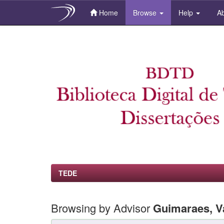
Home
Browse
Help
Ab
Skip
navigation
TEDE
Browsing by Advisor
Guimaraes, V