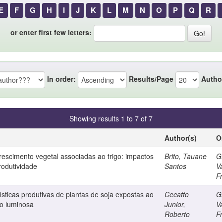
E
F
G
H
I
J
K
L
M
N
O
P
Q
R
or enter first few letters:
In order:
Results/Page
Autho
Showing results 1 to 7 of 7
Author(s)
O
rescimento vegetal associadas ao trigo: impactos
Brito, Tauane
G
rodutividade
Santos
V
F
sticas produtivas de plantas de soja expostas ao
Cecatto
G
ão luminosa
Junior,
V
Roberto
F