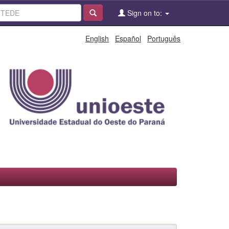
Sign on to:
English
Español
Português