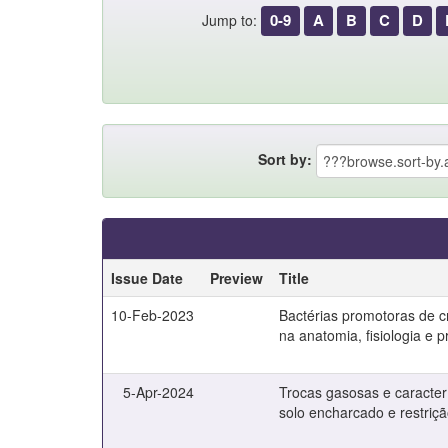
0-9
A
B
C
D
Jump to:
Sort by:
Issue Date
Preview
Title
10-Feb-2023
Bactérias promotoras de c
na anatomia, fisiologia e p
5-Apr-2024
Trocas gasosas e caracterí
solo encharcado e restriç