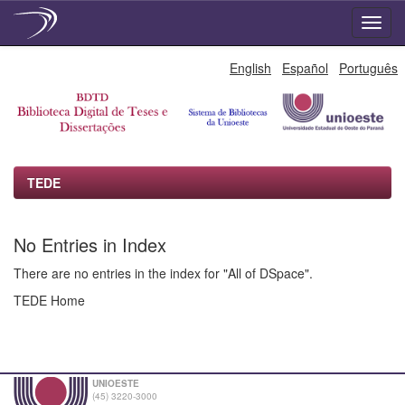
Skip
English
Español
Português
navigation
TEDE
No Entries in Index
There are no entries in the index for "All of DSpace".
TEDE Home
UNIOESTE
(45) 3220-3000