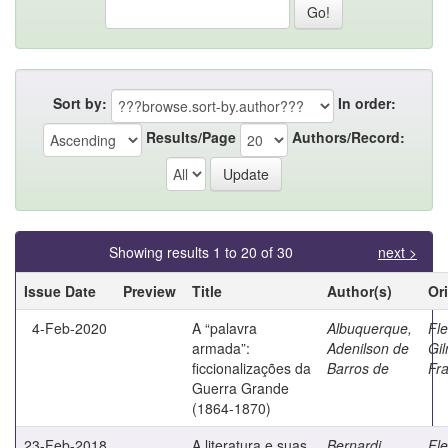
Sort by:
In order:
Results/Page
Authors/Record:
Showing results 1 to 20 of 30
next >
Issue Date
Preview
Title
Author(s)
Or
4-Feb-2020
A “palavra
Albuquerque,
Fle
armada”:
Adenilson de
Gil
ficcionalizações da
Barros de
Fr
Guerra Grande
(1864-1870)
23-Feb-2018
A literatura e suas
Bernardi,
Fle