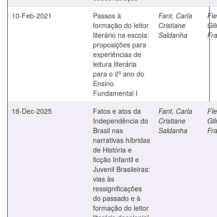
10-Feb-2021
Passos à
Fant, Carla
Fle
formação do leitor
Cristiane
Gil
literário na escola:
Saldanha
Fr
proposições para
experiências de
leitura literária
para o 2º ano do
Ensino
Fundamental I
18-Dec-2025
Fatos e atos da
Fant, Carla
Fle
Independência do
Cristiane
Gil
Brasil nas
Saldanha
Fr
narrativas híbridas
de História e
ficção Infantil e
Juvenil Brasileiras:
vias às
ressignificações
do passado e à
formação do leitor