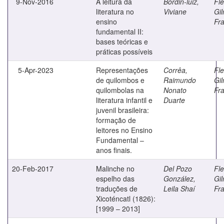
9-Nov-2016
A leitura da
Bordin-luiz,
Fle
literatura no
Viviane
Gil
ensino
Fr
fundamental II:
bases teóricas e
práticas possíveis
5-Apr-2023
Representações
Corrêa,
Fle
de quilombos e
Raimundo
Gil
quilombolas na
Nonato
Fr
literatura infantil e
Duarte
juvenil brasileira:
formação de
leitores no Ensino
Fundamental –
anos finais.
20-Feb-2017
Malinche no
Del Pozo
Fle
espelho das
González,
Gil
traduções de
Leila Shaí
Fr
Xicoténcatl (1826):
[1999 – 2013]