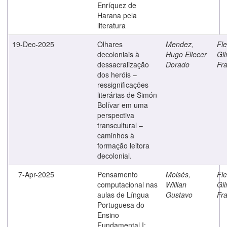
Enríquez de
Harana pela
literatura
19-Dec-2025
Olhares
Mendez,
Fle
decoloniais à
Hugo Eliecer
Gil
dessacralização
Dorado
Fr
dos heróis –
ressignificações
literárias de Simón
Bolívar em uma
perspectiva
transcultural –
caminhos à
formação leitora
decolonial.
7-Apr-2025
Pensamento
Moisés,
Fle
computacional nas
Willian
Gil
aulas de Língua
Gustavo
Fr
Portuguesa do
Ensino
Fundamental I: