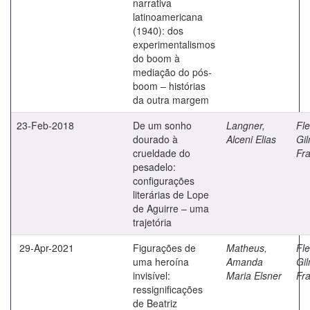
narrativa
latinoamericana
(1940): dos
experimentalismos
do boom à
mediação do pós-
boom – histórias
da outra margem
23-Feb-2018
De um sonho
Langner,
Fle
dourado à
Alceni Elias
Gil
crueldade do
Fr
pesadelo:
configurações
literárias de Lope
de Aguirre – uma
trajetória
29-Apr-2021
Figurações de
Matheus,
Fle
uma heroína
Amanda
Gil
invisível:
Maria Elsner
Fr
ressignificações
de Beatriz