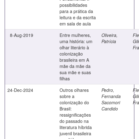
possibilidades
para a prática da
leitura e da escrita
em sala de aula
8-Aug-2019
Entre mulheres,
Oliveira,
Fle
uma história: um
Patrícia
Gil
olhar literário à
Fr
colonização
brasileira em A
mãe da mãe da
sua mãe e suas
filhas
24-Dec-2024
Outros olhares
Pedro,
Fle
sobre a
Fernanda
Gil
colonização do
Sacomori
Fr
Brasil:
Candido
ressignificações
do passado na
literatura híbrida
juvenil brasileira