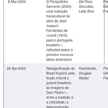
8-Mar-2024
O Periquitinho
Del Pozo
Fle
Sarnento (2024):
González,
Gil
uma tradução
Leila Shaí
Fr
transcultural da
obra de José
Joaquín
Fernández de
Lizardi (1816)
para o português
brasileiro –
reflexões sobre o
primeiro romance
latino-americano
28-Apr-2025
Ressignificação do
Facchinello,
Fle
Brasil Império pela
Douglas
Gil
ficção infantil e
Rafael
Fr
juvenil brasileira:
as imagens de
Dom Pedro I –
entre a tradição e
a criticidade, a
desconstrução