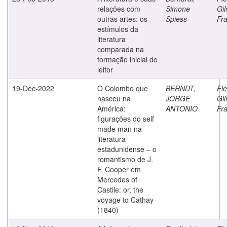
relações com
Simone
Gil
outras artes: os
Spiess
Fr
estímulos da
literatura
comparada na
formação inicial do
leitor
19-Dec-2022
O Colombo que
BERNDT,
Fle
nasceu na
JORGE
Gil
América:
ANTONIO
Fr
figurações do self
made man na
literatura
estadunidense – o
romantismo de J.
F. Cooper em
Mercedes of
Castile: or, the
voyage to Cathay
(1840)