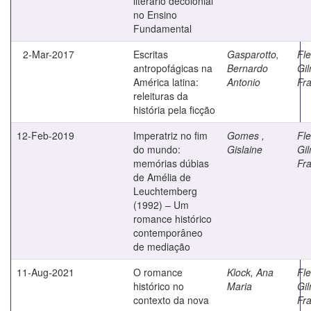
literário decolonial
no Ensino
Fundamental
2-Mar-2017
Escritas
Gasparotto,
Fle
antropofágicas na
Bernardo
Gil
América latina:
Antonio
Fr
releituras da
história pela ficção
12-Feb-2019
Imperatriz no fim
Gomes ,
Fle
do mundo:
Gislaine
Gil
memórias dúbias
Fr
de Amélia de
Leuchtemberg
(1992) – Um
romance histórico
contemporâneo
de mediação
11-Aug-2021
O romance
Klock, Ana
Fle
histórico no
Maria
Gil
contexto da nova
Fr