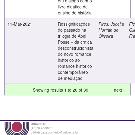
em diálogo com o
livro didático de
ensino de história
11-Mar-2021
Ressignificações
Pires, Jucelia
Fle
do passado na
Hurtiah de
Gil
trilogia de Abel
Oliveira
Fr
Posse – da crítica
desconstrucionista
do novo romance
histórico ao
romance histórico
contemporâneo
de mediação
Showing results 1 to 20 of 30
next >
UNIOESTE
(45) 3220-3000
biblioteca.repositorio@unioeste.br