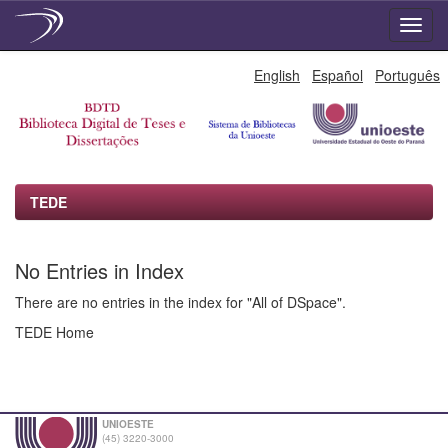
Skip
English
Español
Português
navigation
TEDE
No Entries in Index
There are no entries in the index for "All of DSpace".
TEDE Home
UNIOESTE
(45) 3220-3000