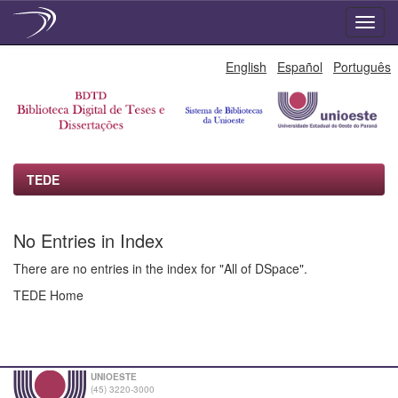
Skip
English
Español
Português
navigation
TEDE
No Entries in Index
There are no entries in the index for "All of DSpace".
TEDE Home
UNIOESTE
(45) 3220-3000