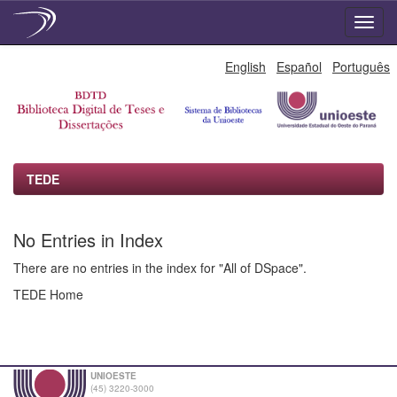
Skip
English
Español
Português
navigation
TEDE
No Entries in Index
There are no entries in the index for "All of DSpace".
TEDE Home
UNIOESTE
(45) 3220-3000