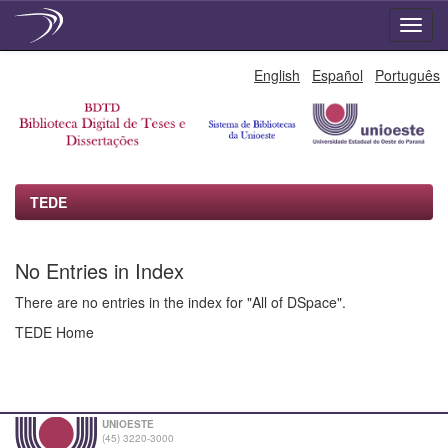
Skip
English
Español
Português
navigation
TEDE
No Entries in Index
There are no entries in the index for "All of DSpace".
TEDE Home
UNIOESTE
(45) 3220-3000