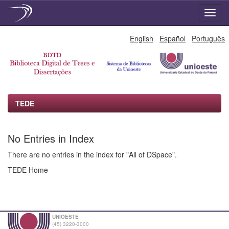
Skip
English
Español
Português
navigation
TEDE
No Entries in Index
There are no entries in the index for "All of DSpace".
TEDE Home
UNIOESTE
(45) 3220-3000