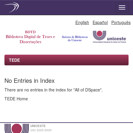
Skip
English
Español
Português
navigation
TEDE
No Entries in Index
There are no entries in the index for "All of DSpace".
TEDE Home
UNIOESTE
(45) 3220-3000