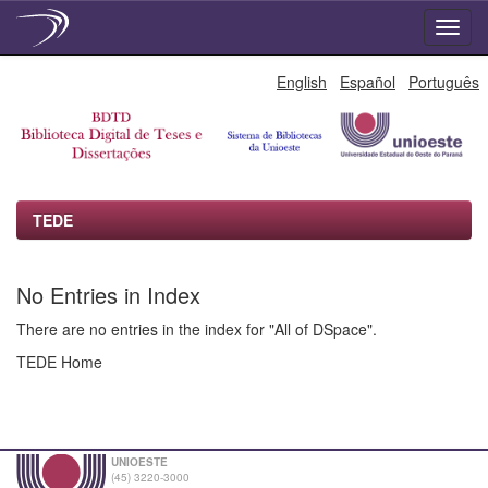
Skip
English
Español
Português
navigation
TEDE
No Entries in Index
There are no entries in the index for "All of DSpace".
TEDE Home
UNIOESTE
(45) 3220-3000