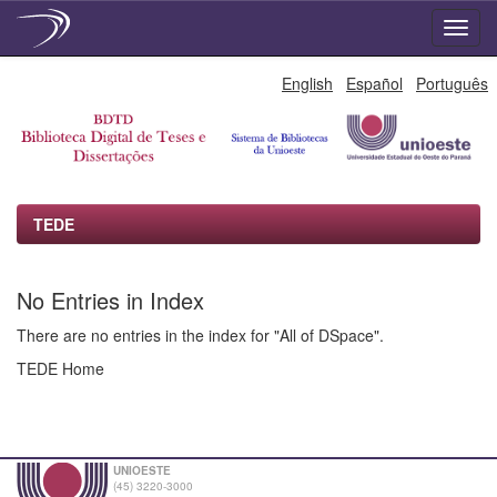
Skip
English
Español
Português
navigation
TEDE
No Entries in Index
There are no entries in the index for "All of DSpace".
TEDE Home
UNIOESTE
(45) 3220-3000