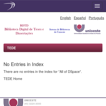
Skip
English
Español
Português
navigation
TEDE
No Entries in Index
There are no entries in the index for "All of DSpace".
TEDE Home
UNIOESTE
(45) 3220-3000