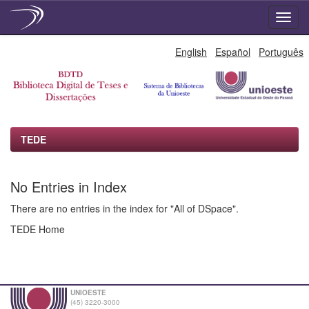
Skip
English
Español
Português
navigation
TEDE
No Entries in Index
There are no entries in the index for "All of DSpace".
TEDE Home
UNIOESTE
(45) 3220-3000