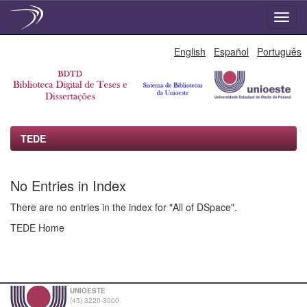
Skip
English
Español
Português
navigation
TEDE
No Entries in Index
There are no entries in the index for "All of DSpace".
TEDE Home
UNIOESTE
(45) 3220-3000